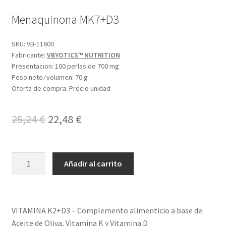
Menaquinona MK7+D3
SKU:
VB-11600
Fabricante:
VBYOTICS™ NUTRITION
Presentacion:
100 perlas de 700 mg
Peso neto ⁄ volumen:
70 g
Oferta de compra:
Precio unidad
El
El
25,24
€
22,48
€
precio
precio
original
actual
VITAMINA
Añadir al carrito
K2+D3
era:
es:
cantidad
25,24 €.
22,48 €.
VITAMINA K2+D3 – Complemento alimenticio a base de
Aceite de Oliva, Vitamina K y Vitamina D