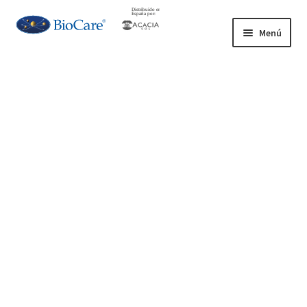
Ir
Ir
Menú
a
al
la
contenido
Tienda
navegación
Quienes Somos
Contacto