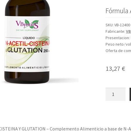
Fórmula
SKU:
VB-12400
Fabricante:
VB
Presentacion:
Peso neto ⁄ v
Oferta de co
13,27
€
N-
ACETIL-
CISTEINA
Y
GLUTATION
cantidad
ISTEINA Y GLUTATION – Complemento Alimenticio a base de N-Acet