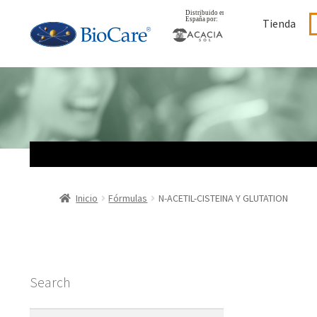
Ir
Ir
Tienda
a
al
la
contenido
navegación
Inicio
Fórmulas
N-ACETIL-CISTEINA Y GLUTATION
Search
Buscar: