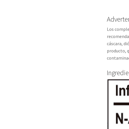
Adverte
Los complem
recomendada
cáscara, di
producto, q
contaminac
Ingredi