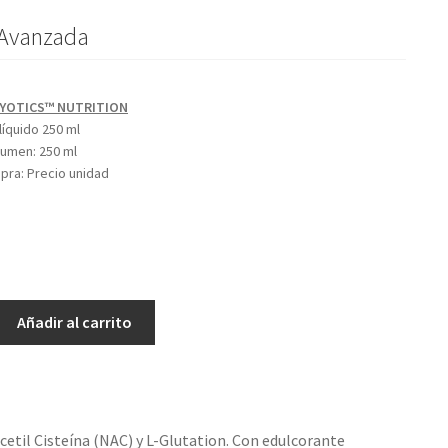
 Avanzada
YOTICS™ NUTRITION
líquido 250 ml
olumen:
250 ml
mpra:
Precio unidad
Añadir al carrito
il Cisteína (NAC) y L-Glutation. Con edulcorante