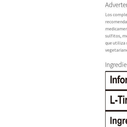
Adverte
Los complem
recomendad
medicamento
sulfitos, m
que utiliza
vegetarian
Ingredi