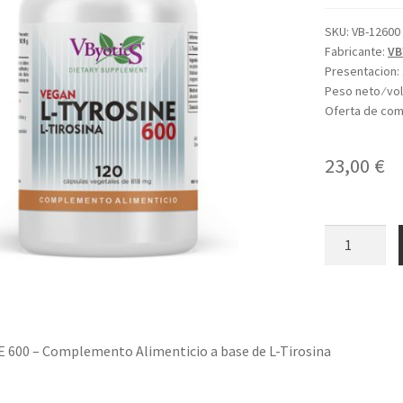
SKU:
VB-12600
Fabricante:
VB
Presentacion:
Peso neto ⁄ v
Oferta de co
23,00
€
L-
TYROSINE
600
cantidad
 600 – Complemento Alimenticio a base de L-Tirosina