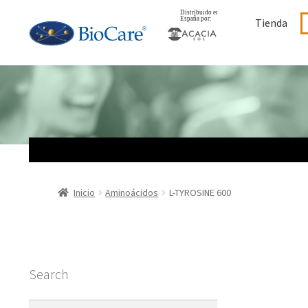
Ir
Ir
Tienda
a
al
la
contenido
navegación
Inicio
Aminoácidos
L-TYROSINE 600
Search
Buscar: