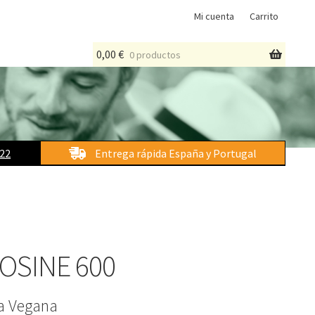
Mi cuenta
Carrito
0,00
€
0 productos
 22
Entrega rápida España y Portugal
ROSINE 600
na Vegana