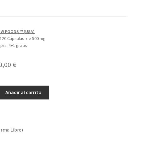
W FOODS ™ (USA)
120 Cápsulas de 500 mg
mpra:
4+1 gratis
l
El
0,00
€
recio
precio
riginal
actual
Añadir al carrito
ra:
es:
7,63 €.
20,00 €.
rma Libre)