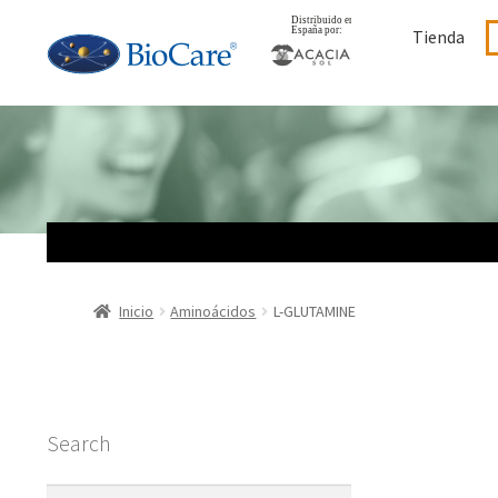
Ir
Ir
Tienda
a
al
la
contenido
navegación
Inicio
Aminoácidos
L-GLUTAMINE
Search
Buscar: