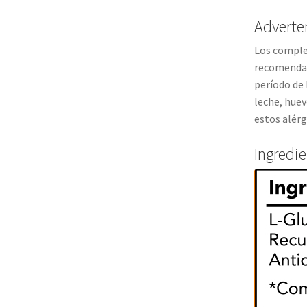
Adverte
Los complem
recomendada
período de 
leche, huev
estos alér
Ingredi