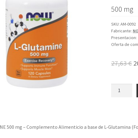
500 mg
SKU:
AM-0092
Fabricante:
NO
Presentacion:
Oferta de co
E
27,63
€
2
p
o
L-
GLUTAMINE
e
cantidad
2
E 500 mg – Complemento Alimenticio a base de L-Glutamina (Fo