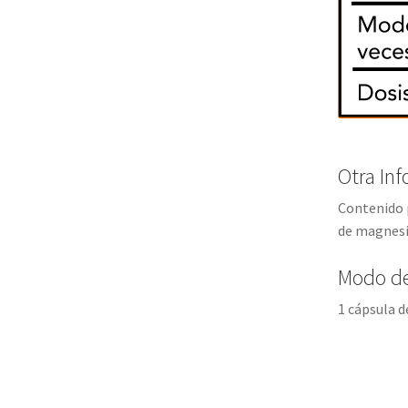
Otra In
Contenido p
de magnesi
Modo d
1 cápsula d