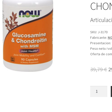
CHON
Articulac
SKU:
J-3170
Fabricante:
NO
Presentacion:
Peso neto ⁄ v
Oferta de co
E
39,79
€
2
p
o
GLUCOSAMI
+
e
CHONDROIT
3
+