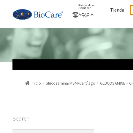
Ir
Ir
Tienda
a
al
la
contenido
navegación
Inicio
Glucosamina/MSM/Cartílago
GLUCOSAMINE + C
Search
Buscar: