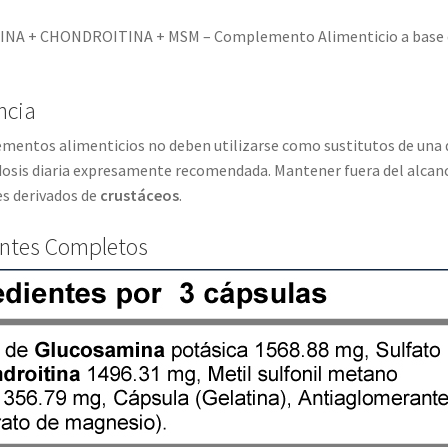
MSM
cantidad
A + CHONDROITINA + MSM – Complemento Alimenticio a base de
ncia
entos alimenticios no deben utilizarse como sustitutos de una di
 dosis diaria expresamente recomendada. Mantener fuera del alcan
es derivados de
crustáceos
.
entes Completos