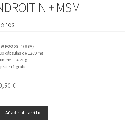
DROITIN + MSM
iones
W FOODS ™ (USA)
90 cápsulas de 1269 mg
olumen:
114,21 g
mpra:
4+1 gratis
l
El
9,50
€
recio
precio
riginal
actual
NE
Añadir al carrito
ra:
es:
IN
9,79 €.
29,50 €.