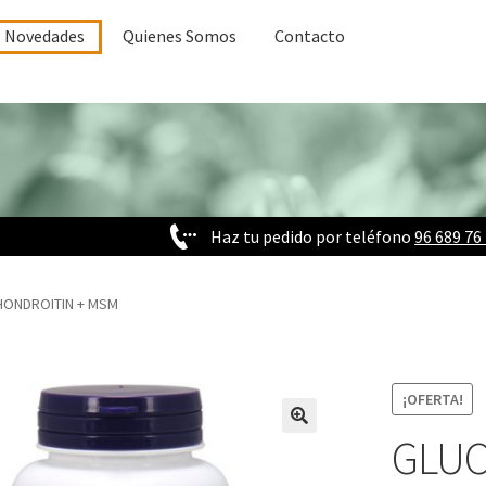
Novedades
Quienes Somos
Contacto
Haz tu pedido por teléfono
96 689 76
HONDROITIN + MSM
¡OFERTA!
GLUC