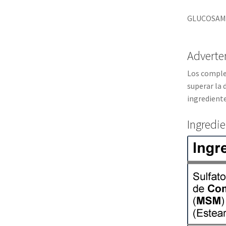
GLUCOSAMIN
Adverte
Los complem
superar la
ingredient
Ingredi