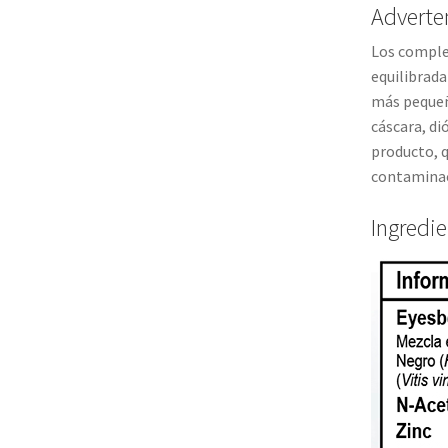
Adverte
Los comple
equilibrada
más pequeño
cáscara, di
producto, q
contaminac
Ingredi