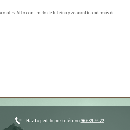
normales. Alto contenido de luteína y zeaxantina además de
Haz tu pedido por teléfono
96 689 76 22