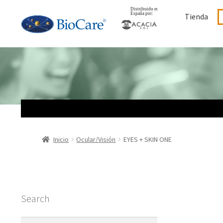
Ir
Ir
Tienda
a
al
la
contenido
navegación
Inicio
Ocular/Visión
EYES + SKIN ONE
Search
Buscar: