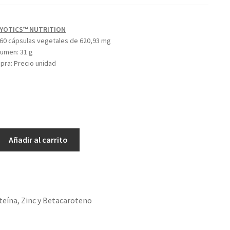
YOTICS™ NUTRITION
60 cápsulas vegetales de 620,93 mg
olumen:
31 g
mpra:
Precio unidad
Añadir al carrito
teína, Zinc y Betacaroteno