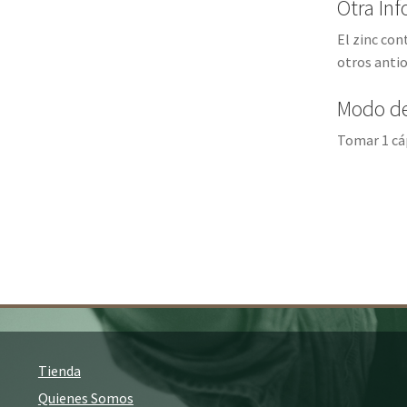
Otra In
El zinc con
otros antio
Modo d
Tomar 1 cáp
Tienda
Quienes Somos