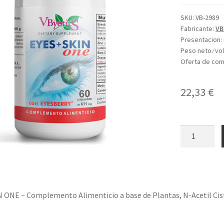
SKU:
VB-2989
Fabricante:
VB
Presentacion:
Peso neto ⁄ v
Oferta de co
22,33
€
EYES
+
SKIN
ONE
cantidad
N ONE – Complemento Alimenticio a base de Plantas, N-Acetil Cis