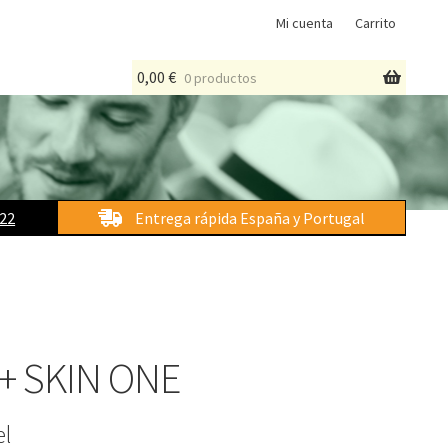
Mi cuenta
Carrito
0,00
€
0 productos
 22
Entrega rápida España y Portugal
 + SKIN ONE
el