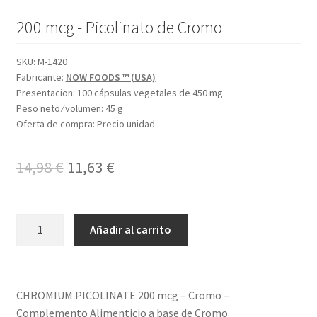
200 mcg - Picolinato de Cromo
SKU:
M-1420
Fabricante:
NOW FOODS ™ (USA)
Presentacion:
100 cápsulas vegetales de 450 mg
Peso neto ⁄ volumen:
45 g
Oferta de compra:
Precio unidad
El
El
14,98
€
11,63
€
precio
precio
original
actual
CHROMIUM
Añadir al carrito
PICOLINATE
era:
es:
cantidad
14,98 €.
11,63 €.
CHROMIUM PICOLINATE 200 mcg – Cromo –
Complemento Alimenticio a base de Cromo